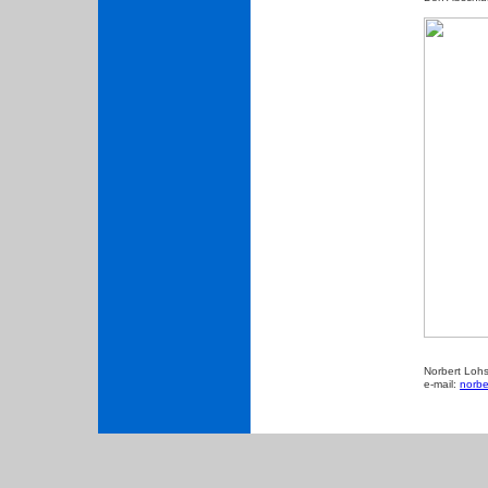
Norbert Loh
e-mail:
norbe