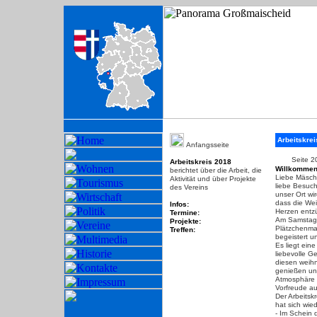
-
Arbeitskrei
-
Anfangsseite
-
Seite 2
Arbeitskreis 2018
Willkommen
berichtet
über die Arbeit, die
Liebe Mäsc
Aktivität und über Projekte
liebe Besuch
des Vereins
unser Ort wi
dass die Wei
Infos:
Herzen entz
Termine:
Am Samstag, 
Projekte:
Plätzchenmar
Treffen:
begeistert u
Es liegt ein
liebevolle G
diesen weihn
genießen und
Atmosphäre d
Vorfreude a
Der Arbeitsk
hat sich wied
- Im Schein d