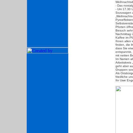
Weihnachtsd
- Das nostal
- Um 17.30 U
Sozusagen a
„Weihnachts
Pyroeffekten
Selbstverst
Pforten öffne
Besuch sehr
Nachmittag 
Kaffee im Pf
Ihnen allen 
finden, die 
dass Sie et
entspannte,
mit netten B
Im Namen al
Arbeitskreis
geht aber au
Gruppen sowi
Als Ortsbürg
friedliche u
Ihr Uwe Enge