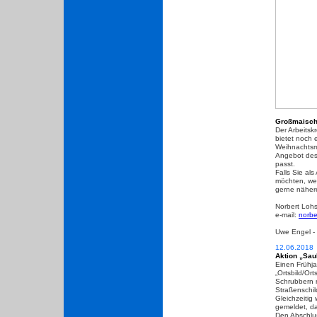
Großmaisch
Der Arbeitsk
bietet noch 
Weihnachts
Angebot des 
passt.
Falls Sie al
möchten, we
gerne näher
Norbert Loh
e-mail:
norbe
Uwe Engel - 
12.06.2018
Aktion „Sau
Einen Frühja
„Ortsbild/Or
Schrubbern m
Straßenschil
Gleichzeitig
gemeldet, d
Den Abschlus