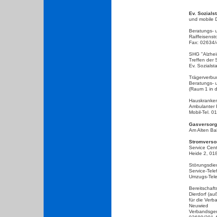
Ev. Sozialst
und mobile 
Beratungs- u
Raiffeisenst
Fax: 02634
SHG "Alzhei
Treffen der
Ev. Sozialst
Trägerverbu
Beratungs- u
(Raum 1 in 
Hauskranken
Ambulanter 
Mobil-Tel. 
Gasversor
Am Alten B
Stromvers
Service Cen
Heide 2, 01
Störungsdie
Service-Tel
Umzugs-Tel
Bereitschaf
Dierdorf (a
für die Ver
Neuwied
Verbandsgem