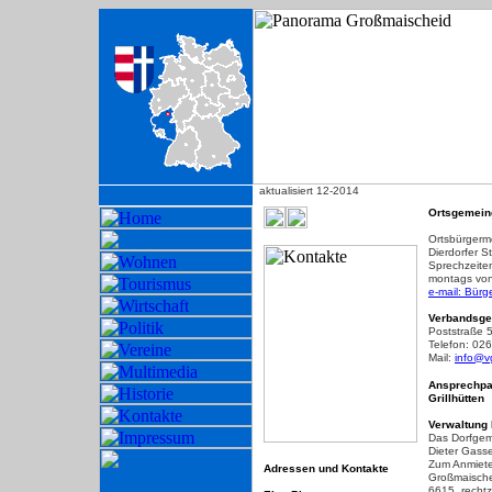
--
aktualisiert 12-2014
Ortsgemein
Ortsbürgerm
Dierdorfer S
Sprechzeite
montags von
e-mail: Bürg
Verbandsge
Poststraße 5
Telefon: 02
Mail:
info@vg
Ansprech
pa
Grillhütten
Verwaltung
Das Dorfgeme
Dieter Gasse
Zum Anmiete
Adressen und Kontakte
Großmaische
6615, rechtz