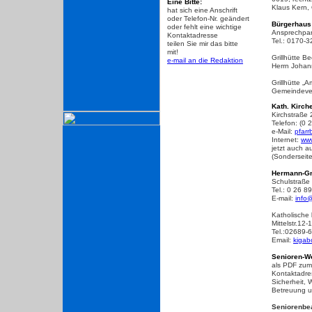
Eine Bitte:
Klaus Kern, 
hat sich eine Anschrift
oder Telefon-Nr. geändert
Bürgerhaus
oder fehlt eine wichtige
Ansprechpart
Kontaktadresse
Tel.: 0170-
teilen Sie mir das bitte
mit!
Grillhütte B
e-mail an die Redaktion
Herrn Johan
Grillhütte „
Gemeindever
Kath. Kirc
Kirchstraße
Telefon: (0
e-Mail:
pfarr
Internet:
www
jetzt auch 
(Sonderseit
Hermann-Gm
Schulstraße
Tel.: 0 26 8
E-mail:
info
Katholische
Mittelstr.12
Tel.:02689-
Email:
kigab
Senioren-W
als PDF zu
Kontaktadres
Sicherheit, 
Betreuung u
Seniorenbea