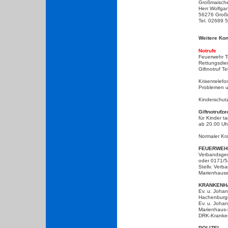
Großmaische
Herr
Wolfgan
56276 Groß
Tel. 02689 
Weitere Kon
Notrufe
Feuerwehr Te
Rettungsdien
Giftnotruf T
Krisentelefo
Problemen 
Kinderschut
Giftnotrufze
für Kinder 
ab 20.00 U
Normaler Kra
FEUERWEH
Verbandsgem
oder 0171/
Stellv. Verb
Marienhaus
KRANKENH
Ev. u. Joha
Hachenburge
Ev. u. Joha
Marienhaus-
DRK-Kranke
POLIZEI