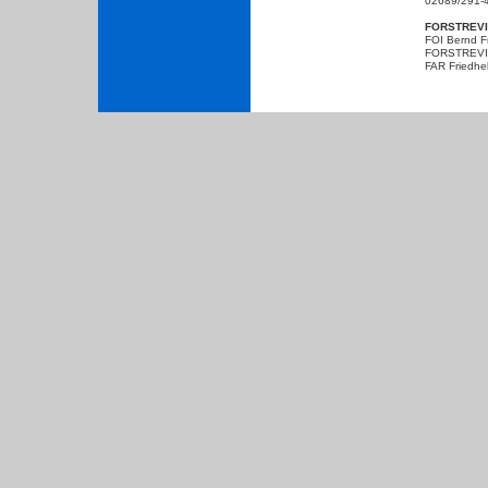
02689/291-
FORSTREV
FOI Bernd F
FORSTREVI
FAR Friedhe