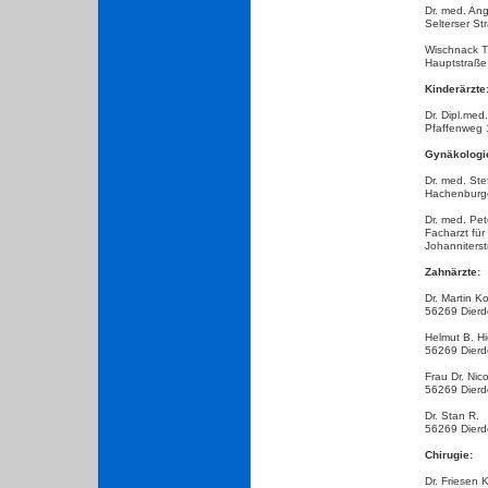
Dr. med. Ang
Selterser St
Wischnack T
Hauptstraße 
Kinderärzte
Dr. Dipl.me
Pfaffenweg 
Gynäkologi
Dr. med. St
Hachenburge
Dr. med. Pe
Facharzt für
Johanniters
Zahnärzte:
Dr. Martin K
56269 Dierdo
Helmut B. H
56269 Dierdo
Frau Dr. Nic
56269 Dierd
Dr. Stan R.
56269 Dierd
Chirugie:
Dr.
Friesen K