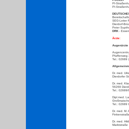
PI-Straßenh
PI-Straßenh
DEUTSCHE
Bereitschaf
SEG-Leiter 
Dierdorf-Br
Peter Supth
DRK
- Essen
Ärzte:
Augenärzte
Augencentru
Pfaffenweg 
Tel.: 02689
Allgemeinm
Dr. med. Ulr
Dierdorfer 
Dr. med. Kl
56269 Dierdo
Tel.: 02689
Dipl.med. L
Großmaische
Tel.: 02689
Dr. med. M.
Finkenstraß
Dr. med. Hi
Marktstraße 