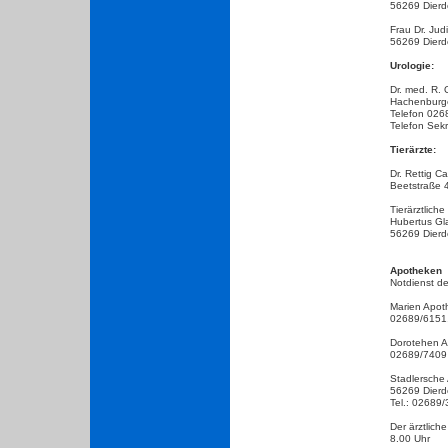
56269 Dierdo
Frau Dr. Jud
56269 Dierd
Urologie:
Dr. med. R. 
Hachenburge
Telefon 026
Telefon Sek
Tierärzte:
Dr.
Rettig Ca
Beetstraße 
Tierärztlich
Hubertus Gl
56269 Dierdo
Apotheken
Notdienst d
Marien Apot
02689/6151
Dorotehen A
02689/7409
Stadlersche
56269 Dierdo
Tel.: 02689
Der ärztlic
8.00 Uhr