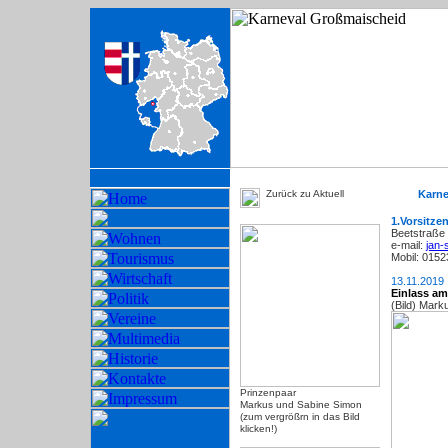
-
Zurück zu Aktuell
-
Karne
1.Vorsitze
Beetstraße
e-mail:
jan-
Mobil: 015
13.11.2019
Einlass am
(Bild) Mark
Prinzenpaar
Markus und Sabine Simon
(zum vergrößrn in das Bild
klicken!)