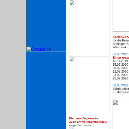
Kartenvorv
für die Pru
Schlager, K
WW-Bank Di
06.05.2019
Einen erst
16.11.2019
15.02.2020 
20.02.2020
22.02.2020
23.02.2020
25.02.2020 
06.03.2019
Veilchendie
Kostümideen
Die neue Zugstrecke
2019 am Veilchendienstag:
vergrößern klicken!