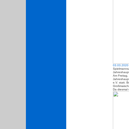
03.03.2020
Spielmanns
Jahreshaup
Am Freitag, 
Jahreshaup
e.V. statt. 
Großmaisch
Da diesmal 