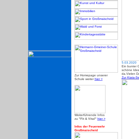
5.03.2020
Ein bunter 
schöne Idee
da.Vielen D
Zur Homepage unserer
Zur Kiata-Se
Schule weiter
hier >
Weiterführende Infos
zu
"Fit & Vital"
hier >
Infos der Feuerwehr
Großmaischeid