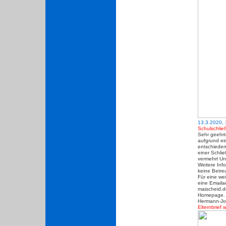
13.3.2020, 
Schulschlie
Sehr geehrte
aufgrund ei
entschieden
einer Schli
vermehrt Unt
Weitere Info
keine Betreu
Für eine wei
eine Emaila
maischeid.d
Homepage.
Hermann-Jos
Elternbrief