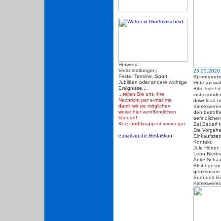
Hinweis:
Veranstaltungen,
25.03.2020
Feste, Termine, Sport,
Kirmesvere
Jubiläen oder andere wichtige
Hilfe an wa
Ereignisse....
Bitte leitet
...teilen Sie uns Ihre
insbesonder
Nachricht per e-mail mit,
download hi
damit wir sie möglicher-
Kirmesverei
weise hier veröffentlichen
den betroffe
können!
befindliche
Kurz und knapp ist immer gut.
Bei Bedarf 
Die Vorgehen
e-mail an die Redaktion
Einkaufszett
Kontakt:
Jule Hörte
Leon Bierb
Anke Schaa
Bleibt gesu
gemeinsam s
Euer und E
Kirmesverei