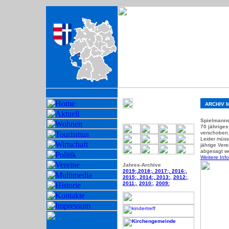
-
-
ARCHIV 
Spielmanns
70 jähriges
verschoben
Leider müss
jährige Ver
abgesagt w
Weitere Info
Jahres-Archive
2019
:,
2018
:,
2017
:,
2016
:,
2015
:,
2014
:,
2013
:
,
2012
:
,
2011
:,
2010
:
,
2009: