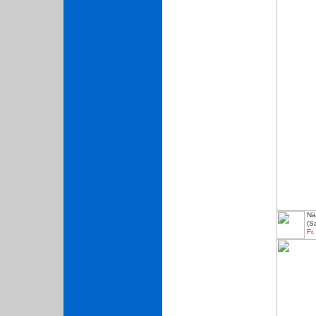
Nä
(S
Fr