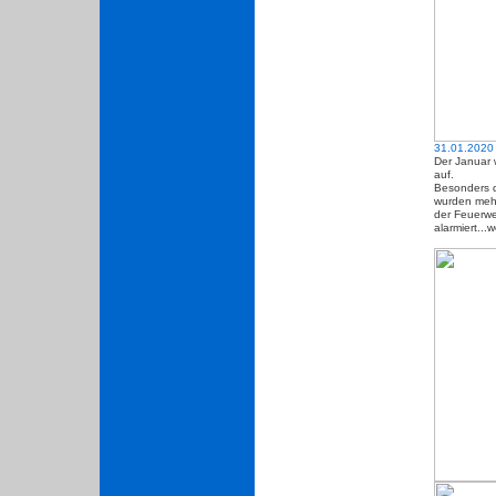
31.01.2020
Der Januar 
auf.
Besonders d
wurden mehr
der Feuerwe
alarmiert...w