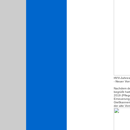
HVV-Jahre
- Neuer Vor
Nachdem der
begrüßt hatt
2019 (Pfleg
Erneuerung
Gießkannenh
der alte Vor