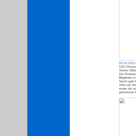
03.03.2020
CDU Ortsve
Stefan Gilb
Der Einladu
Mitglieder 
Spohr gab b
mehr als Vo
sowie der a
geleisteste 